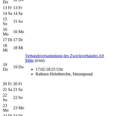
Do
13
Fr
13
Fr
14
Sa
14
Sa
15
15
So
So
16
16
Mo
Mo
17
Di
17
Di
18
18
Mi
Mi
Verbandsversammlung des Zweckverbandes A9
Mitte
(ö/nö)
19
19
Do
Do
17:02-18:25 Uhr
Rathaus Helmbrechts, Sitzungssaal
20
Fr
20
Fr
21
Sa
21
Sa
22
22
So
So
23
23
Mo
Mo
24
Di
24
Di