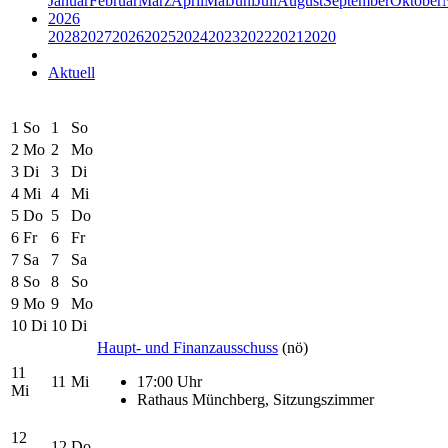
Januar
Februar
März
April
Mai
Juni
Juli
August
September
Oktober
2026
2028
2027
2026
2025
2024
2023
2022
2021
2020
Aktuell
1
So
1
So
2
Mo
2
Mo
3
Di
3
Di
4
Mi
4
Mi
5
Do
5
Do
6
Fr
6
Fr
7
Sa
7
Sa
8
So
8
So
9
Mo
9
Mo
10
Di
10
Di
Haupt- und Finanzausschuss
(nö)
11
11
Mi
17:00 Uhr
Mi
Rathaus Münchberg, Sitzungszimmer
12
12
Do