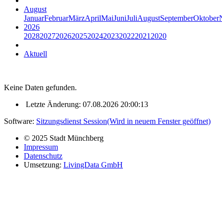
August
Januar
Februar
März
April
Mai
Juni
Juli
August
September
Oktober
2026
2028
2027
2026
2025
2024
2023
2022
2021
2020
Aktuell
Keine Daten gefunden.
Letzte Änderung: 07.08.2026 20:00:13
Software:
Sitzungsdienst
Session
(Wird in neuem Fenster geöffnet)
© 2025 Stadt Münchberg
Impressum
Datenschutz
Umsetzung:
LivingData GmbH