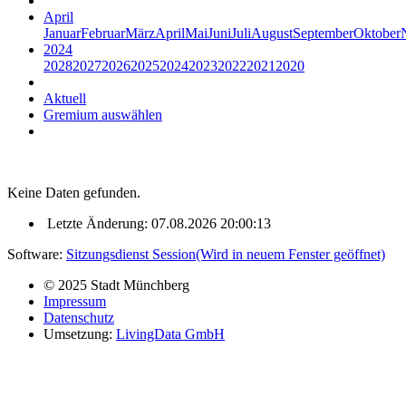
April
Januar
Februar
März
April
Mai
Juni
Juli
August
September
Oktober
2024
2028
2027
2026
2025
2024
2023
2022
2021
2020
Aktuell
Gremium auswählen
Keine Daten gefunden.
Letzte Änderung: 07.08.2026 20:00:13
Software:
Sitzungsdienst
Session
(Wird in neuem Fenster geöffnet)
© 2025 Stadt Münchberg
Impressum
Datenschutz
Umsetzung:
LivingData GmbH