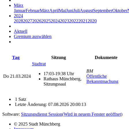
März
Januar
Februar
März
April
Mai
Juni
Juli
August
September
Oktober
2024
2028
2027
2026
2025
2024
2023
2022
2021
2020
Aktuell
Gremium auswählen
Tag
Sitzung
Dokumente
Stadtrat
BM
17:03-19:38 Uhr
Do
21.03.2024
Öffentliche
Rathaus Münchberg,
Bekanntmachung
Sitzungssaal
1 Satz
Letzte Änderung: 07.08.2026 20:00:13
Software:
Sitzungsdienst
Session
(Wird in neuem Fenster geöffnet)
© 2025 Stadt Münchberg