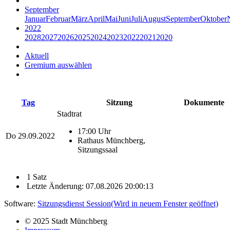
September
Januar
Februar
März
April
Mai
Juni
Juli
August
September
Oktober
2022
2028
2027
2026
2025
2024
2023
2022
2021
2020
Aktuell
Gremium auswählen
Tag
Sitzung
Dokumente
Stadtrat
17:00 Uhr
Do
29.09.2022
Rathaus Münchberg,
Sitzungssaal
1 Satz
Letzte Änderung: 07.08.2026 20:00:13
Software:
Sitzungsdienst
Session
(Wird in neuem Fenster geöffnet)
© 2025 Stadt Münchberg