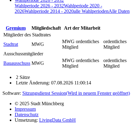
Wahlperiode 2026 - 2032
Wahlperiode 2026 - 2032
Wahlperiode 2020 -
2026
Wahlperiode 2014 - 2020
alle Wahlperioden
Alle Daten
Gremium
Mitgliedschaft
Art der Mitarbeit
Mitglieder des Stadtrates
MWG ordentliches
ordentliches
Stadtrat
MWG
Mitglied
Mitglied
Ausschussmitglieder
MWG ordentliches
ordentliches
Bauausschuss
MWG
Mitglied
Mitglied
2 Sätze
Letzte Änderung: 07.08.2026 11:00:14
Software:
Sitzungsdienst
Session
(Wird in neuem Fenster geöffnet)
© 2025 Stadt Münchberg
Impressum
Datenschutz
Umsetzung:
LivingData GmbH