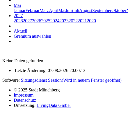
Mai
Januar
Februar
März
April
Mai
Juni
Juli
August
September
Oktober
2027
2028
2027
2026
2025
2024
2023
2022
2021
2020
Aktuell
Gremium auswählen
Keine Daten gefunden.
Letzte Änderung: 07.08.2026 20:00:13
Software:
Sitzungsdienst
Session
(Wird in neuem Fenster geöffnet)
© 2025 Stadt Münchberg
Impressum
Datenschutz
Umsetzung:
LivingData GmbH