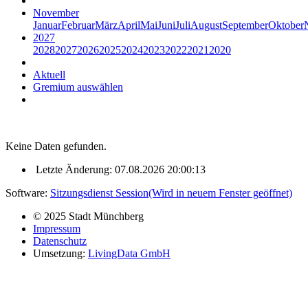
November
Januar
Februar
März
April
Mai
Juni
Juli
August
September
Oktober
2027
2028
2027
2026
2025
2024
2023
2022
2021
2020
Aktuell
Gremium auswählen
Keine Daten gefunden.
Letzte Änderung: 07.08.2026 20:00:13
Software:
Sitzungsdienst
Session
(Wird in neuem Fenster geöffnet)
© 2025 Stadt Münchberg
Impressum
Datenschutz
Umsetzung:
LivingData GmbH