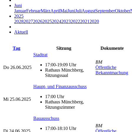
Juni
Januar
Februar
März
April
Mai
Juni
Juli
August
September
Oktober
2025
2028
2027
2026
2025
2024
2023
2022
2021
2020
Aktuell
Tag
Sitzung
Dokumente
Stadtrat
BM
17:00-19:09 Uhr
Do
26.06.2025
Öffentliche
Rathaus Münchberg,
Bekanntmachung
Sitzungssaal
Haupt- und Finanzausschuss
17:00 Uhr
Mi
25.06.2025
Rathaus Münchberg,
Sitzungszimmer
Bauausschuss
BM
17:00-18:10 Uhr
Di
24.06.2025
Öffentliche