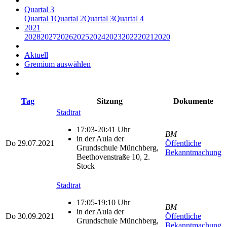
Quartal 3
Quartal 1
Quartal 2
Quartal 3
Quartal 4
2021
2028
2027
2026
2025
2024
2023
2022
2021
2020
Aktuell
Gremium auswählen
Tag
Sitzung
Dokumente
Stadtrat
17:03-20:41 Uhr
BM
in der Aula der
Do
29.07.2021
Öffentliche
Grundschule Münchberg,
Bekanntmachung
Beethovenstraße 10, 2.
Stock
Stadtrat
17:05-19:10 Uhr
BM
in der Aula der
Do
30.09.2021
Öffentliche
Grundschule Münchberg,
Bekanntmachung