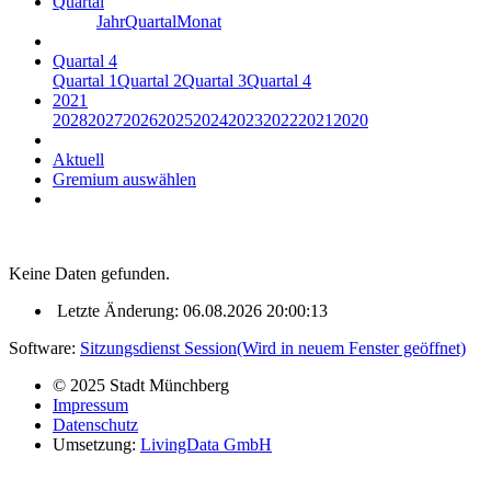
Quartal
Jahr
Quartal
Monat
Quartal 4
Quartal 1
Quartal 2
Quartal 3
Quartal 4
2021
2028
2027
2026
2025
2024
2023
2022
2021
2020
Aktuell
Gremium auswählen
Keine Daten gefunden.
Letzte Änderung: 06.08.2026 20:00:13
Software:
Sitzungsdienst
Session
(Wird in neuem Fenster geöffnet)
© 2025 Stadt Münchberg
Impressum
Datenschutz
Umsetzung:
LivingData GmbH