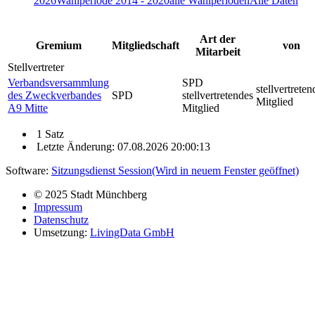
2026
Wahlperiode 2014 - 2020
alle Wahlperioden
Alle Daten
Art der
Gremium
Mitgliedschaft
von
Mitarbeit
Stellvertreter
Verbandsversammlung
SPD
stellvertreten
des Zweckverbandes
SPD
stellvertretendes
Mitglied
A9 Mitte
Mitglied
1 Satz
Letzte Änderung: 07.08.2026 20:00:13
Software:
Sitzungsdienst
Session
(Wird in neuem Fenster geöffnet)
© 2025 Stadt Münchberg
Impressum
Datenschutz
Umsetzung:
LivingData GmbH