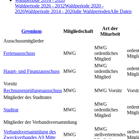
Wahlperiode 2014 - 2020
Wahlperiode 2026 - 2032
Wahlperiode 2020 -
2026
Wahlperiode 2014 - 2020
alle Wahlperioden
Alle Daten
Art der
Gremium
Mitgliedschaft
Mitarbeit
Ausschussmitglieder
MWG
ordent
Ferienausschuss
MWG
ordentliches
Mitgl
Mitglied
MWG
ordent
Haupt- und Finanzausschuss
MWG
ordentliches
Mitgl
Mitglied
Vorsitz
Rechnungsprüfungsausschuss
MWG
MWG Vorsitz
Vorsit
Mitglieder des Stadtrates
MWG
ordent
Stadtrat
MWG
ordentliches
Mitgl
Mitglied
Mitglieder der Verbandsversammlung
MWG
Verbandsversammlung des
stellv
MWG
stellvertretendes
Zweckverbandes A9 Mitte
Mitgl